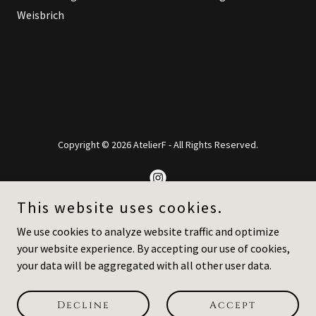
Weisbrich
Copyright © 2026 AtelierF - All Rights Reserved.
This website uses cookies.
We use cookies to analyze website traffic and optimize
Datenschutzerklärung
your website experience. By accepting our use of cookies,
Impressum
your data will be aggregated with all other user data.
Kontakt
AGB
Decline
Accept